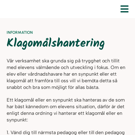
Fortsätt
till
To
innehållet
Nav
Start
INFORMATION
Klagomålshantering
Om oss
Verksamheten
Vår verksamhet ska grunda sig på trygghet och tillit
med elevens välmående och utveckling i fokus. Om en
Kontakt
elev eller vårdnadshavare har en synpunkt eller ett
klagomål att framföra till oss vill vi bemöta detta så
Information
snabbt och bra som möjligt för allas bästa.
Ett klagomål eller en synpunkt ska hanteras av de som
Vikariepool
har bäst kännedom om elevens situation, därför är det
enligt denna ordning vi hanterar ett klagomål eller en
Gå till Infomentor
synpunkt:
1. Vänd dig till närmsta pedagog eller till den pedagog